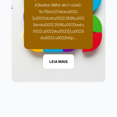
62fe4fa1-88fd-4fc7-a340-
9c70be227ebeu0022:
{u0022startu0022:2596,u002
2endu0022:2598,u0022textu
0022:u0022IAu0022}},u0022i
du0022:u0022http:...
LEIA MAIS