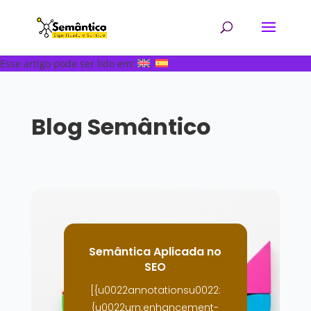
Esse artigo pode ser lido em:
Blog Semântico
Semântica Aplicada no
SEO
[{u0022annotationsu0022:
{u0022urn:enhancement-