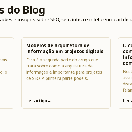
s do Blog
ões e insights sobre SEO, semântica e inteligência artificia
Modelos de arquitetura de
O c
informação em projetos digitais
com
inf
mais
Essa é a segunda parte do artigo que
com
trata sobre como a arquitetura da
Nest
o: o
informação é importante para projetos
assu
de SEO. A primeira parte pode s...
dist
fala
Ler artigo
→
Ler 