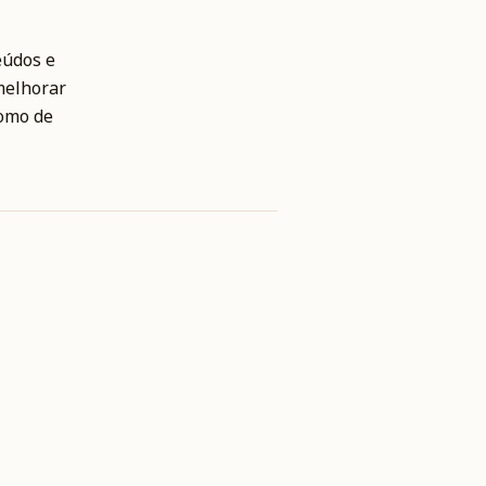
eúdos e
melhorar
como de