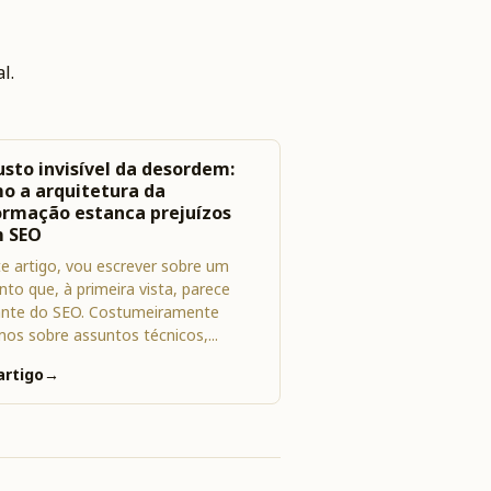
l.
usto invisível da desordem:
o a arquitetura da
ormação estanca prejuízos
 SEO
e artigo, vou escrever sobre um
nto que, à primeira vista, parece
ante do SEO. Costumeiramente
mos sobre assuntos técnicos,...
artigo
→