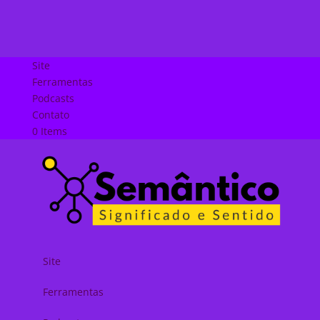
Site
Ferramentas
Podcasts
Contato
0 Items
Site
Ferramentas