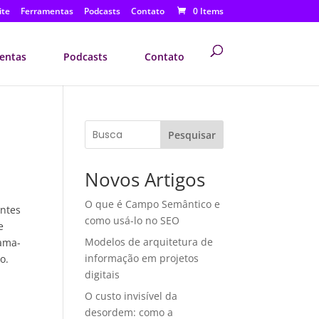
ite
Ferramentas
Podcasts
Contato
0 Items
entas
Podcasts
Contato
Pesquisar
Novos Artigos
O que é Campo Semântico e
entes
como usá-lo no SEO
e
Modelos de arquitetura de
hama-
informação em projetos
o.
digitais
O custo invisível da
desordem: como a