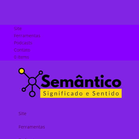
Site
Ferramentas
Podcasts
Contato
0 Items
Site
Ferramentas