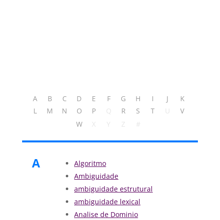
A
B
C
D
E
F
G
H
I
J
K
L
M
N
O
P
Q
R
S
T
U
V
W
X
Y
Z
#
A
Algoritmo
Ambiguidade
ambiguidade estrutural
ambiguidade lexical
Analise de Dominio