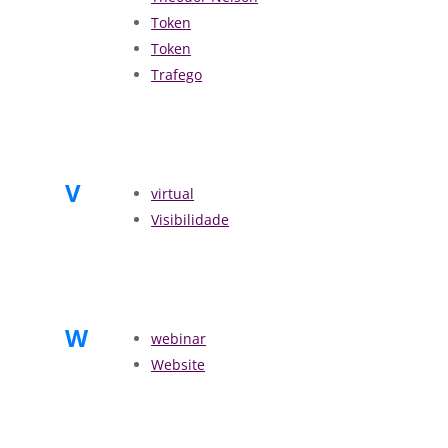
Token
Token
Trafego
V
virtual
Visibilidade
W
webinar
Website