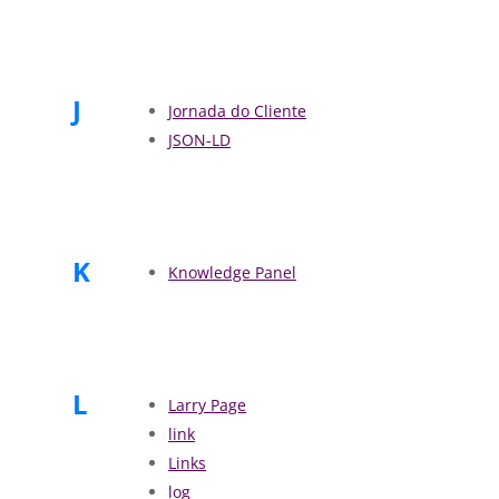
J
Jornada do Cliente
JSON-LD
K
Knowledge Panel
L
Larry Page
link
Links
log